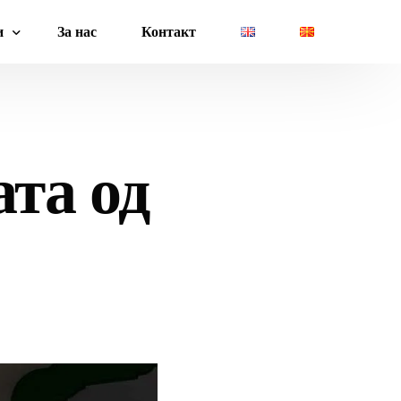
и
За нас
Контакт
ководство
Плати
ва
ата од
Даноци
менти
Завршни пресметки