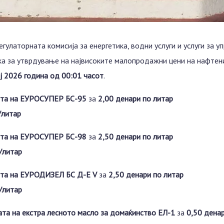
егулаторната комисија за енергетика, водни услуги и услуги за 
а за утврдување на највисоките малопродажни цени на нафтени
ј 2026 година од 00:01 часот
.
ата на ЕУРОСУПЕР БС-95
за
2,00 денари по литар
/литар
ата на ЕУРОСУПЕР БС-98
за
2,50 денари по литар
/литар
ата на ЕУРОДИЗЕЛ БС Д-Е V
за
2,50 денари по литар
/литар
та на екстра лесното масло за домаќинство ЕЛ-1
за
0,50 денар