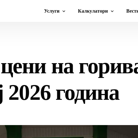
Услуги
Калкулатори
Вест
Сметководствени услуги
Калкулатор плата
Смет
Стартап консалтинг
Затезна камата
Гори
цени на горив
Странски компании
Транспортни трошоци
Доку
Правни услуги
ј 2026 година
Меѓународни финансии
Работни визи