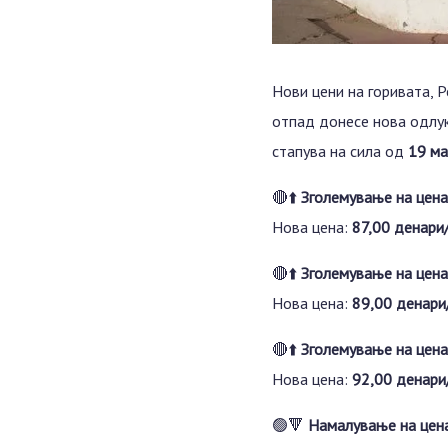
Нови цени на горивата, Р
отпад донесе нова одлук
стапува на сила од
19 ма
🔴⬆️
Зголемување на цен
Нова цена:
87,00 денари
🔴⬆️
Зголемување на цен
Нова цена:
89,00 денари
🔴⬆️
Зголемување на цен
Нова цена:
92,00 денари
🟢🔻
Намалување на цена