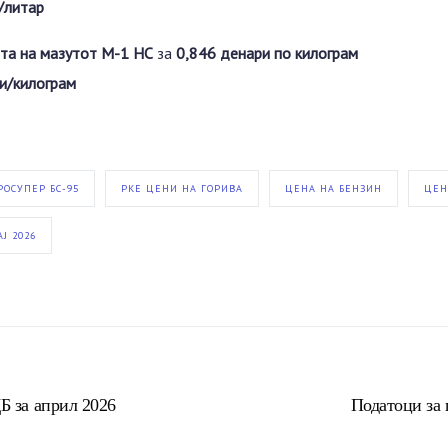
/литар
та на мазутот М-1 НС
за
0,846 денари по килограм
и/килограм
РОСУПЕР БС-95
РКЕ ЦЕНИ НА ГОРИВА
ЦЕНА НА БЕНЗИН
ЦЕН
Ј 2026
Б за април 2026
Податоци за 