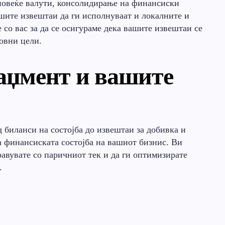
повеќе валути, консолидирање на финансиски
шите извештаи да ги исполнуваат и локалните и
 со вас за да се осигураме дека вашите извештаи се
овни цели.
аџмент и вашите
д биланси на состојба до извештаи за добивка и
на финансиската состојба на вашиот бизнис. Ви
авувате со паричниот тек и да ги оптимизирате
.