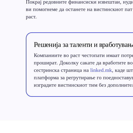
Покрај редовните финансиски извештаи, нуди
ви помогнеме да останете на вистинскиот пат
раст.
Решенија за таленти и вработувањ
Компаниите во раст честопати имаат потр
прошират. Доколку сакате да вработите во
сестринска страница на
linked.mk
, каде ш
платформа за регрутирање го поедноставув
изградите вистинскиот тим без дополните