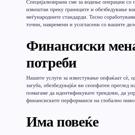
Специјализирани сме за водење операции со 
извештаи преку границите и обезбедување ва
меѓународните стандарди. Тесно соработуваме
точни, навремени и усогласени со вашите дел
Финансиски мен
потреби
Нашите услуги за известување опфаќаат сè, о
загуба, обезбедувајќи ви сеопфатен преглед 
помагаме да идентификувате трендови, да упр
финансиските перформанси на глобално ниво
Има повеќе