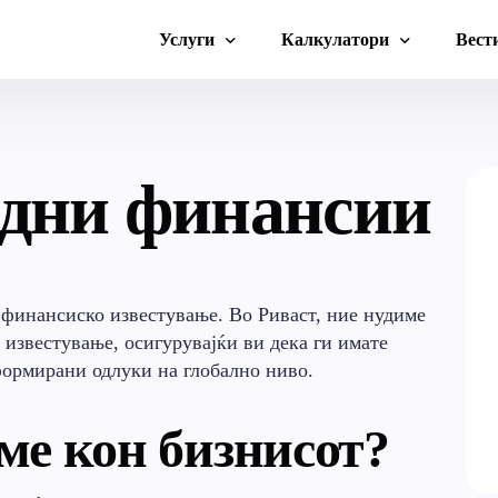
Услуги
Калкулатори
Вест
Сметководствени услуги
Калкулатор плата
Смет
дни финансии
Стартап консалтинг
Затезна камата
Гори
Странски компании
Транспортни трошоци
Доку
Правни услуги
Меѓународни финансии
 финансиско известување. Во Риваст, ние нудиме
известување, осигурувајќи ви дека ги имате
Работни визи
ормирани одлуки на глобално ниво.
ме кон бизнисот?