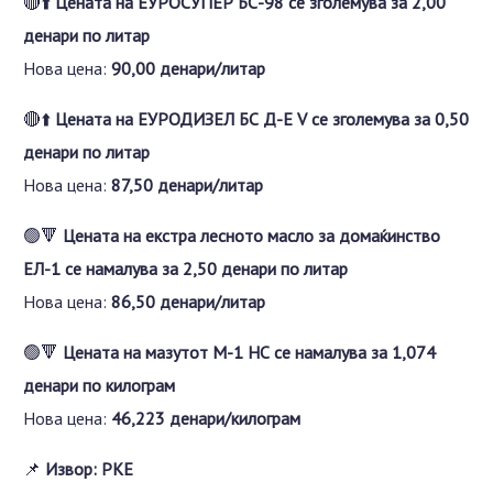
🔴⬆️
Цената на ЕУРОСУПЕР БС-98 се зголемува за 2,00
денари по литар
Нова цена:
90,00 денари/литар
🔴⬆️
Цената на ЕУРОДИЗЕЛ БС Д-Е V се зголемува за 0,50
денари по литар
Нова цена:
87,50 денари/литар
🟢🔻
Цената на екстра лесното масло за домаќинство
ЕЛ-1 се намалува за 2,50 денари по литар
Нова цена:
86,50 денари/литар
🟢🔻
Цената на мазутот М-1 НС се намалува за 1,074
денари по килограм
Нова цена:
46,223 денари/килограм
📌
Извор: РКЕ