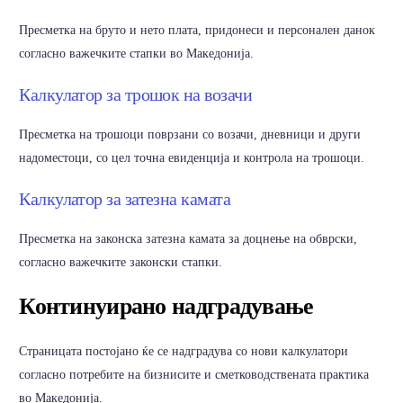
Пресметка на бруто и нето плата, придонеси и персонален данок
согласно важечките стапки во Македонија.
Калкулатор за трошок на возачи
Пресметка на трошоци поврзани со возачи, дневници и други
надоместоци, со цел точна евиденција и контрола на трошоци.
Калкулатор за затезна камата
Пресметка на законска затезна камата за доцнење на обврски,
согласно важечките законски стапки.
Континуирано надградување
Страницата постојано ќе се надградува со нови калкулатори
согласно потребите на бизнисите и сметководствената практика
во Македонија.