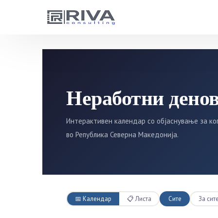
Неработни дено
Интерактивен календар со објаснување за ко
во Република Северна Македонија.
📅 Календар
📋 Листа
Сите
За сит