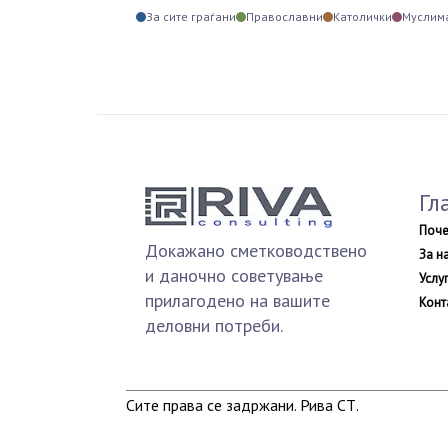
За сите граѓани
Православни
Католички
Муслим
Гл
Поче
Докажано сметководствено
За н
и даночно советување
Услу
прилагодено на вашите
Конт
деловни потреби.
Сите права се задржани. Рива СТ.