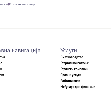
ански
Етнички заедници
авна навигација
Услуги
тна
Сметководство
ас
Стартап консалтинг
ги
Странски компании
акт
Правни услуги
Работни визи
Меѓународни финансии