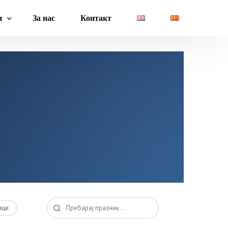
и
За нас
Контакт
ководство
Плати
ва
Даноци
менти
Завршни пресметки
ици